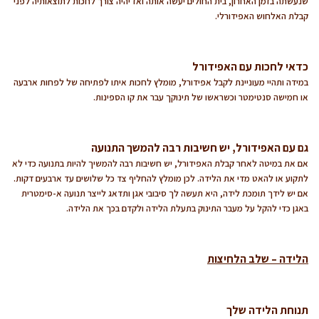
שנעשתה בזמן האחרון, בית החולים יעשה אותה ואז יהיה צורך לחכות לתוצאותיה לפני
קבלת האלחוש האפידורלי.
כדאי לחכות עם האפידורל
במידה ותהיי מעוניינת לקבל אפידורל, מומלץ לחכות איתו לפתיחה של לפחות ארבעה
או חמישה סנטימטר וכשראשו של תינוקך עבר את קו הספינות.
גם עם האפידורל, יש חשיבות רבה להמשך התנועה
אם את במיטה לאחר קבלת האפידורל, יש חשיבות רבה להמשיך להיות בתנועה כדי לא
לתקוע או להאט מדי את הלידה. לכן מומלץ להחליף צד כל שלושים עד ארבעים דקות.
אם יש לידך תומכת לידה, היא תעשה לך סיבובי אגן ותדאג לייצר תנועה א-סימטרית
באגן כדי
להקל על מעבר התינוק בתעלת הלידה ולקדם בכך את הלידה.
הלידה – שלב הלחיצות
תנוחת הלידה שלך