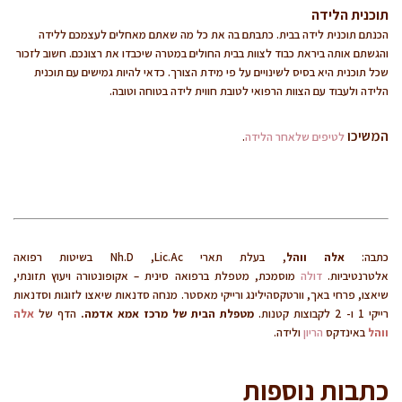
תוכנית הלידה
הכנתם תוכנית לידה בבית. כתבתם בה את כל מה שאתם מאחלים לעצמכם ללידה
והגשתם אותה ביראת כבוד לצוות בבית החולים במטרה שיכבדו את רצונכם. חשוב לזכור
שכל תוכנית היא בסיס לשינויים על פי מידת הצורך. כדאי להיות גמישים עם תוכנית
הלידה ולעבוד עם הצוות הרפואי לטובת חווית לידה בטוחה וטובה.
המשיכו
לטיפים שלאחר הלידה
.
כתבה:
אלה ווהל
, בעלת תארי Nh.D ,Lic.Ac בשיטות רפואה
אלטרנטיביות.
דולה
מוסמכת, מטפלת ברפואה סינית – אקופונטורה ויעוץ תזונתי,
שיאצו, פרחי באך, וורטקסהילינג ורייקי מאסטר. מנחה סדנאות שיאצו לזוגות וסדנאות
רייקי 1 ו- 2 לקבוצות קטנות.
מטפלת הבית של מרכז אמא אדמה.
הדף של
אלה
ווהל
באינדקס
הריון
ולידה.
כתבות נוספות