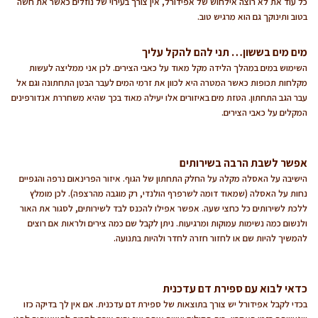
כל עוד את לא רוצה אילחוש של אפידורל, אין צורך בעירוי של נוזלים כאשר את חשה
בטוב ותינוקך גם הוא מרגיש טוב.
מים מים בששון… תני להם להקל עליך
השימוש במים במהלך הלידה מקל מאוד על כאבי הצירים. לכן אני ממליצה לעשות
מקלחות תכופות כאשר המטרה היא לכוון את זרמי המים לעבר הבטן התחתונה וגם אל
עבר הגב התחתון. הטזת מים באיזורים אלו יעילה מאוד בכך שהיא משחררת אנדורפינים
המקלים על כאבי הצירים.
אפשר לשבת הרבה בשירותים
הישיבה על האסלה מקלה על החלק התחתון של הגוף. איזור הפרינאום נרפה והגפיים
נחות על האסלה (שמאוד דומה לשרפרף הולנדי, רק מוגבה מהרצפה). לכן מומלץ
ללכת לשירותים כל כחצי שעה. אפשר אפילו להכנס לבד לשירותים, לסגור את האור
ולנשום כמה נשימות עמוקות ומרגיעות. ניתן לקבל שם כמה צירים ולראות אם רוצים
להמשיך להיות שם או לחזור חזרה לחדר ולהיות בתנועה.
כדאי לבוא עם ספירת דם עדכנית
בכדי לקבל אפידורל יש צורך בתוצאות של ספירת דם עדכנית. אם אין לך בדיקה כזו