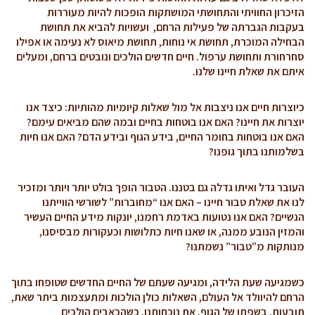
הזיכרון החוויתי והתחושתי המושתקות הופכות להיות מעוררות
בעקבות הגברתה של פעילות הרחם, ועשויות להביא את תחושת
הבחילה המוכרת, תחושת אי נוחות, תחושת מיאוס לא נעימה או אפילו
סחרחורת ותחושת ערפול. חיים חדשים הולכים ונובטים ברחם, ומעלים
איתם את שאלת חיינו שלנו.
כיוצרות חיים אנו ניצבות אל מול שאלות קיומיות מהותיות: כיצד אנו
יוצרות את חיינו? האם אנו בוטחות בחיים ובמה שהם מביאים עימם?
האם אנו בוטחות בחומר החיים, בידע הגוף ובידע הדם? האם אנו חיות
בשלמותנו בתוך גופנו?
העובר גדל ואיתו גדלה גם בטננו. הטבור הופך בולט יותר ויותר ומזכיר
לנו את שאלת טבור חיינו – האם אנו “מחוברות” לשורשי הווייתנו
הנשיים? האם אנו נטועות באדמת רחמנו, יונקות מידע החיים העשיר
והמזין הנובע ממנה, או שאנו חיות כתלושות וכעקורות מבסיסנו,
מנותקות מ”טבור” נשמתנו?
כשמגיעה שעת הלידה, ומגיעה שעתם של החיים החדשים שטופחו בתוך
הרחם להיוולד אל העולם, השאלות כולן הולכות ומתעצמות ביתר שאת,
תובעות, בשפתו של הגוף, את נוכחותנו, כשהכאבים הולכים