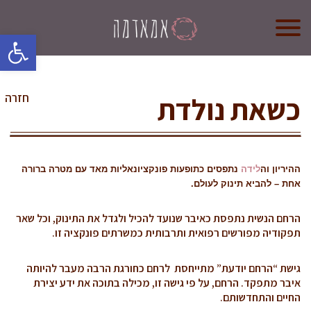
oolbar
אמא אדמה
כשאת נולדת
מי אנחנו?
חזרה
קורס לדולות
קורס הכנה ללידה
ההיריון וה
לידה
נתפסים כתופעות פונקציונאליות מאד עם מטרה ברורה
חנות (בקרוב)
אחת – להביא תינוק לעולם.
צרו קשר
הרחם הנשית נתפסת כאיבר שנועד להכיל ולגדל את התינוק, וכל שאר
תפקודיה מפורשים רפואית ותרבותית כמשרתים פונקציה זו.
גישת “הרחם יודעת” מתייחסת לרחם כחורגת הרבה מעבר להיותה
איבר מתפקד. הרחם, על פי גישה זו, מכילה בתוכה את ידע יצירת
החיים והתחדשותם.