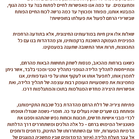
ומתעצמים. עד כמה אנו מאפשרות לחיים לפתוח בנו? עד כמה הגוף,
המבטא אותנו, מפוחד ומכווץ? עד כמה נרשה לכוח החיים הפותח
שבשרירי הרחם לפעול את פעולתו בחופשיות?
שאלות אלו אינן חיות במודעותינו החיצונית, אלא בתודעה הרחמית
הפנימית העמוקה השוכנת ברקמותינו, והן מהדהדות בנו עם כל
התכווצות, תרות אחר התשובה שתענה במעמקינו.
כשאנו בורחות מהכאב, מנסות לשתק תחושות הבאות מהרחם,
ומתייחסות לתהליך הלידה הגופני כתהליך טכני ומכני בלבד, אשר ניתן
לתמרן אותו, לתפעל אותו או לעקוף אותו על פי העדפותינו, אנו
מחמיצות את משמעויות העומק רבות עוצמה של תהליך הלידה, ואת
אפשרויות היצירה מחדש המגולמות בתוכו והמתגלמות דרכו.
פתיחת ציריה של דלת הרחם מהדהדת בכל שכבות התקיימותנו,
ופותחת בנו שערים שהיו נעולים עד כה. חומרי-נשמה שגודלו וטופחו
לכדי מבני אישיות חדשים, תכונות וכוחות נפש שהתהוו וספגו את
פוטנציאל המימוש ברחם – כל אלה הולכים ומשתחררים דרך הדלתות
הדמיות הפעורות, יחד עם השתחררותו של התינוק, נדחפים ודוחפים
אל עבר תעלת הלידה (איזור הדמדומים שבין מחשכיה המוגנים של