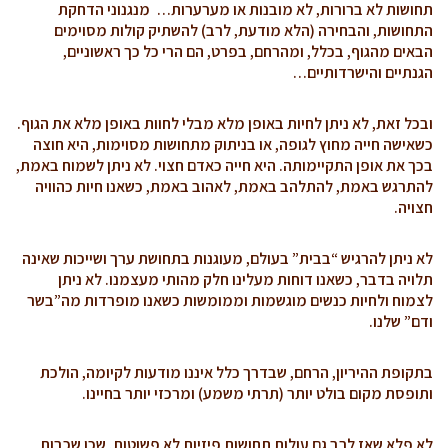
תחושות לא ברורות, לא מובנות או מערערות… מנגנוני הדחקת
התחושות, והבחירה (הלא מודעת, לרב) להשתיק קולות מסוימים
הבאים מהגוף, בכלל, ומהרחם, בפרט, הם הרי כל כך ראשוניים,
הגנתיים והישרדותיים…
ובכל זאת, לא ניתן לחיות באופן מלא מבלי לחוות באופן מלא את הגוף.
כשאישה חייה מחוץ לגופה, או בניתוק מתחושות מסוימות, היא חוצה
בכך את אופן התקיימותה. היא חייה כאדם חצוי. לא ניתן לשמוח באמת,
להתרגש באמת, להתלהב באמת, לאהוב באמת, כשאנו חיות כהוויה
חצויה.
לא ניתן להרגיש “בבית” בעולם, מעוגנות בתחושת ערך ושייכות שאינה
תלויה בדבר, כשאנו דוחות מעלינו חלק מהותי מעצמנו. לא ניתן
לצמוח ולחיות כנשים מוגשמות וממומשות כשאנו מופרדות מה”בשר
ודם” שלנו.
בתקופת ההיריון, הרחם, שבדרך כלל איננו מודעות לקיומה, הולכת
ותופסת מקום בולט יותר (תרתי משמע) ומרכזי יותר בחיינו.
לא פלא שאז לרב גם עולות תחושות פיזיות לא פשוטות, שכן שכבות