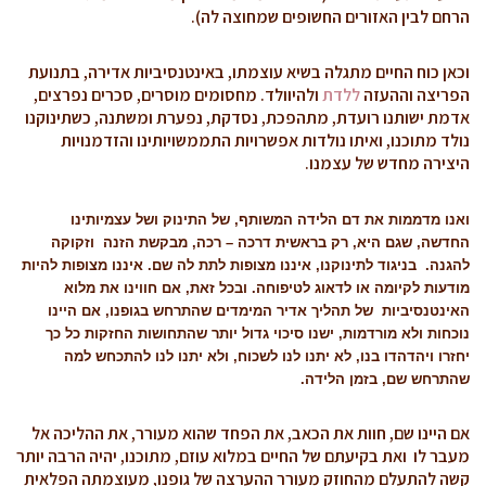
הרחם לבין האזורים החשופים שמחוצה לה).
וכאן כוח החיים מתגלה בשיא עוצמתו, באינטנסיביות אדירה, בתנועת
הפריצה וההעזה
ללדת
ולהיוולד. מחסומים מוסרים, סכרים נפרצים,
אדמת ישותנו רועדת, מתהפכת, נסדקת, נפערת ומשתנה, כשתינוקנו
נולד מתוכנו, ואיתו נולדות אפשרויות התממשויותינו והזדמנויות
היצירה מחדש של עצמנו.
ואנו מדממות את דם הלידה המשותף, של התינוק ושל עצמיותינו
החדשה, שגם היא, רק בראשית דרכה – רכה, מבקשת הזנה וזקוקה
להגנה. בניגוד לתינוקנו, איננו מצופות לתת לה שם. איננו מצופות להיות
מודעות לקיומה או לדאוג לטיפוחה. ובכל זאת, אם חווינו את מלוא
האינטנסיביות של תהליך אדיר המימדים שהתרחש בגופנו, אם היינו
נוכחות ולא מורדמות, ישנו סיכוי גדול יותר שהתחושות החזקות כל כך
יחזרו ויהדהדו בנו, לא יתנו לנו לשכוח, ולא יתנו לנו להתכחש למה
שהתרחש שם, בזמן הלידה.
אם היינו שם, חוות את הכאב, את הפחד שהוא מעורר, את ההליכה אל
מעבר לו ואת בקיעתם של החיים במלוא עוזם, מתוכנו, יהיה הרבה יותר
קשה להתעלם מהחוזק מעורר ההערצה של גופנו, מעוצמתה הפלאית