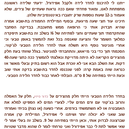
ייתנו לי להיכנס לחדר לידה ולקבל אפידורל. ידעתי שלידה ראשונה
מתפתחת לאט, ומאוד פחדתי שאם ככה נראות שעתיים של צירים, שלא
אעמוד ב-12 שעות נוספות שרק יתגברו באינטנסיביות שלהן.
חיכינו עוד חצי שעה מייגעת, ובסוף המיילדת החמודה בת-שבע אמרה
שהיא תבדוק אותי כי הרופאה ממש מתעכבת. בבדיקה הסתבר
שהתקדמתי תוך שעתיים וחצי לפתיחה של 6! בשלב זה בת-שבע תיפקדה
כמלאך השומר עלי והציעה שאנסה בכל זאת להמשיך באופן טבעי וכי
אחרי מוניטור נוסף היא תשלח אותי לחדר הלידה הטבעי לג’קוזי.
הסכמתי תוך כדי בכי מייאוש, והתחברתי למוניטור. בגלל שזזתי בעת חלק
מהצירים הקריאה לא היתה מדוייקת ונאלצתי להמשיך ככה כחצי שעה-40
דקות. את השלב הבא אני לא זוכרת אבל הוא רשום בתיק ובעלי מאשר אז
כנראה שזה באמת קרה: לפני שנכנסו לחדר בת-שבע בדקה אותי שוב
וכעת הייתי בפתיחה של 8 ס”מ. הובלתי לאחר כבוד לחדר הלידה הטבעי.
כדור פיזיו
בחדר הלידה הטבעי הייתי חלק מהצירים על
, חלק על האסלה
והרוב בג’קוזי עם זרם המים עליי. לצערי המים לא הספיקו למלא את
האמבטיה אז לא השתמשתי בזרמים. אחרי כשעה (או נצח) בכיתי ואמרתי
שוב שאני לא יכולה יותר ושיתנו לי אפידורל, המיילדת קרן אמרה
שברצונה לבדוק אותי, וכאן הייתי בפתיחה של 9. בשלב זה בעלי אמר לי
שאי אפשר לתת לי כבר אפידורל ואני טרחתי לומר לו שהוא מדבר שטויות