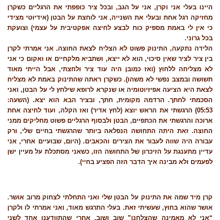
היינו בעלי אני וקרן, אני על הגב, ובכל ציר כופפתי את הרגליים כשקרן
מחזיקה רגל אחת ובעלי את השנייה, אני לוחצת על הבטן (אידיוטי מצידי
כי אין לי באמת מספיק כוח לבצע לחיצה אפקטיבית על עצמי) וצועקת
בכל גרוני.
הלידה נתקעה, התינוק פשוט לא הצליח לצאת החוצה. אני אמרתי לקרן
בין ציר לציר שאין סיכוי, הוא לא ייצא, ושתביא מלקחיים או ואקום כי אני
לא מצליחה ללחוץ (ואז כמובן היה עוד ציר ולחצתי, אבל הייתי מאוד
תשושה ובמצב נפשי לא משהו). כשקרן ראתה שהתינוק באמת לא מצליח
לצאת היא הציעה אפיזיוטומיה או שנקרא לרופא שילחץ לי על הבטן, ואני
הסכמתי לחתך. הרדמה מקומית, חתך, ובציר הבא הוא יצא. (השעה:
05:53) הרגשתי את הראש יוצא (לחץ אדיר) ואז הקלה, ועוד לחיצה אחת
ארוכה והרגשתי את הכתפיים, הבטן ולבסוף הרגליים פשוט מחליקים ממני
החוצה. זאת היתה התחושה הנפלאה ביותר שהרגשתי בחיים שלי, ורק
עבורה היה שווה לעבור את הצירים והכאבים. (היום, שבועיים אחרי, אני
עדיין מתענגת על הזיכרון של התחושה הזו, כשאני מסתכלת על מעיין ישן
לפעמים ולא מבינה איך הדבר הזה הפציע בחיי).
קרן מיד שמה את התינוק על הבטן שלי ואני התחלתי לצחוק מרוב אושר.
אושר שהוא בחוץ, שעשיתי זאת. בעלי התרגש מאוד, ואני אמרתי לו ולקרן
“אני לא מאמינה שהצלחנו” שוב ושוב. אחרי שהתוודענו אחד לשני