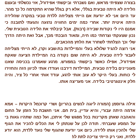
בצורה שצפיתי מראש, ואם נשברתי וביקשתי אפידורל, אזי נכשלתי ובעצם
הלידה לא היתה טבעית בגללי, אלא רק בגלל שהיא התקדמה כל כך מהר.
עד היום אני לא יודעת אם הייתי מצליחה ללדת טבעי במקרה שהלידה
היתה איטית יותר. אחרי כמה ימים החוויה נרגעה והגעתי לתובנה כי
אמנם היו לי נקודות שבירה (רבות), אבל קיבלתי את הלידה הטבעית שלי.
נכון שצעקתי וצרחתי כמו חיה, ומאוד הובכתי מכך, אבל זאת היתה הדרך
שלי וכך הצלחתי לשחרר את הלחץ מהכאבים.
אני רוצה להגיד שלולא בעלי והמיילדות בת-שבע וקרן, לא הייתי מצליחה
לעבור לידה טבעית. לא היתה שום נקודה בה המיילדת הציעה שאקח
אפידורל, אפילו כאשר ביקשתי במפורש. מרגע שאמרנו בכניסה שאנו
מעוניינים בלידה טבעית, המיילדות דירבנו ועודדו אותי לכיוון הזה והחזירו
לי כוחות. בעלי היקר לא עזב אותי לרגע, עודד אותי אחרי כל ציר, והיה
חלק אינטגרטיבי בלידה. אני מעריצה אותו.
אילה גרוסמן (המורה ליוגה לנשים בהריון) ושרי קרוכמל היקרות – אמא
אדמה היתה עבורי, והיא עדיין, בית חם. אני חושבת כל הזמן על החום
והאהבה שאתן מקרינות בכל מפגש שלי איתכן, ועל כמה שתהיו גאות בי
על המסע שעברתי. תודה לכן על שנתתן לי את הכלים להכיר את הגוף
שלי ולהכין אותו ללידה. כיום אני יודעת שהגוף שלי נועד ללדת, הוא יודע
ללדת, ואני רק הייתי צריכה לתת לו!