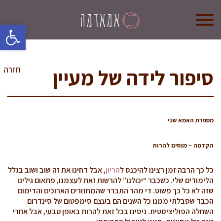
oolbar
אמא אדמה
מי אנחנו?
סיפור לידה של מעיין
חזרה
קורס לדולות
קורס הכנה ללידה
מספרת האמא שני
חנות (בקרוב)
הקדמה – מנסים להרות
צרו קשר
כל כך הרבה זמן רצינו להיכנס ל
הריון
, אבל דחינו את זה שוב ושוב בגלל
הלימודים שלי. כשכבר “יכולנו” להרשות זאת לעצמנו, פתאום גילינו
שזה לא כל כך פשוט. די מהר התברר שהמחזורים הארוכים והדימום
הכבד שסבלתי ממנו כל השנים הם בעצם סימפטום של סינדרום
השחלה הפוליציסטית. ניסינו בכל זאת להרות באופן טבעי, אבל אחרי