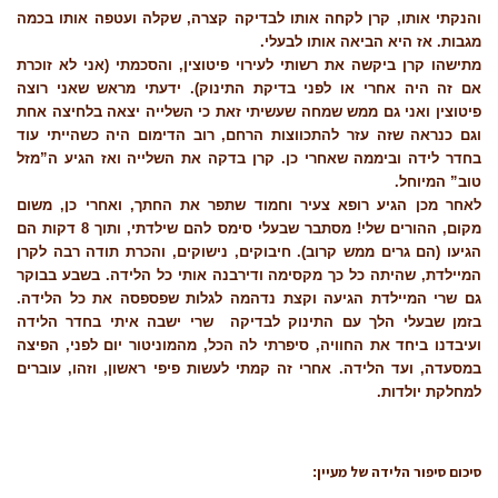
והנקתי אותו, קרן לקחה אותו לבדיקה קצרה, שקלה ועטפה אותו בכמה
מגבות. אז היא הביאה אותו לבעלי.
מתישהו קרן ביקשה את רשותי לעירוי פיטוצין, והסכמתי (אני לא זוכרת
אם זה היה אחרי או לפני בדיקת התינוק). ידעתי מראש שאני רוצה
פיטוצין ואני גם ממש שמחה שעשיתי זאת כי השלייה יצאה בלחיצה אחת
וגם כנראה שזה עזר להתכווצות הרחם, רוב הדימום היה כשהייתי עוד
בחדר לידה וביממה שאחרי כן. קרן בדקה את השלייה ואז הגיע ה”מזל
טוב” המיוחל.
לאחר מכן הגיע רופא צעיר וחמוד שתפר את החתך, ואחרי כן, משום
מקום, ההורים שלי! מסתבר שבעלי סימס להם שילדתי, ותוך 8 דקות הם
הגיעו (הם גרים ממש קרוב). חיבוקים, נישוקים, והכרת תודה רבה לקרן
המיילדת, שהיתה כל כך מקסימה ודירבנה אותי כל הלידה. בשבע בבוקר
גם שרי המיילדת הגיעה וקצת נדהמה לגלות שפספסה את כל הלידה.
בזמן שבעלי הלך עם התינוק לבדיקה שרי ישבה איתי בחדר הלידה
ועיבדנו ביחד את החוויה, סיפרתי לה הכל, מהמוניטור יום לפני, הפיצה
במסעדה, ועד הלידה. אחרי זה קמתי לעשות פיפי ראשון, וזהו, עוברים
למחלקת יולדות.
סיכום סיפור הלידה של מעיין
: