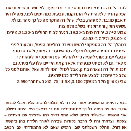
לפני הלידה – היו צירים כחודש לפני, מדי פעם. לא חושבת שראיתי את
הפקק הרירי, לא היתה לי התרוקנות טבעית כמה ימים לפני, ואפילו היה
תיאבון מוגבר. למעשה, בכלל שהלידה התקדמה כל כך מהר גם לא
עשיתי חוקן, והתרוקנתי בשלב הלחיצות.
שבוע 37+2. ירידת מים ב-19:30. הגעה לבית החולים ב-21:30. צירים
מ-23:00, ולידה ב-05:53.
במהלך הלידה הספקתי להשתמש רק בחליטת הפטל, וזה עוד לפני
הצירים. המוזיקה שעמלתי עליה מראש עצבנה אותי, ולא הסכמתי
שבעלי יעזוב אותי לשנייה כדי להדליק שמן ארומטי או לעשות לי
מסאז’. גם לא רציתי מגע שזז אלא רק את הידיים שלו עלי ואיתי. גם
תכנית הלידה נשארה בתיק, אבל למזלי המיילדות שאלו אותנו לפני כל
שלב כך שיכולנו לבצע את הלידה כמו שרצינו.
שבי (מעיין) נולד במשקל 3.180, אחוזון 75. הוא השתחרר 2.990.
בכמה הימים הראשונים אחרי הלידה לא יכולתי לחשוב עליה מבלי לבכות.
גם כי החוויה היתה כל כך אינטנסיבית וגם כי בראשי היא היתה כישלון.
אני הרגשתי שכשלתי מכיוון שלא התמודדתי כמו שרציתי עם הצירים –
צעקתי וצרחתי והיו לי הרבה נקודות שבירה לאורך הלידה בהן ביקשתי
אפידורל. החלק השכלתני שבי הרגיש שאם לא התמודדתי עם הכאב