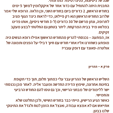
שנה של ניסיונות, פנינו לטיפול התרופתי.
התכנית היתה להתחיל עם כדור אחד של איקקלומין למשך 5 ימים
בחודש הראשון, 2 כדורים ביום בחודש השני, וכן הלאה. הרופא שלי אמר
שלרוב החודש הראשון הוא רק פיילוט, כדי לראות כיצד הגוף מגיב
לתרופה, ונתן מרשם של 30 כדורים (ל-3 חודשי ניסיון), אותו פדינו
במלואו מיד בבית המרקחת. ליתר בטחון גם החלטתי לבצע מעקב
זקיקים.
אז, הפתעה – נכנסתי להריון מהחודש הראשון! אפילו רופא הנשים היה
מופתע כשחזרנו אליו אחרי חודש עם חיוך דבילי על הפנים ותמונה של
אולטרה-סאונד עם דופק עוברי!
פרק א – ההריון
השליש הראשון של ההריון עבר עלי כמתוך חלום, תוך כדי תקופת
בחינות אחרונה, שיפוץ הדירה החדשה ומעבר אליה. לאחר מכן נכנסתי
ישר ללימודים של מבחני הרישוי, וכך גם טסו להם החודש הרביעי
והחמישי.
כאשר הגיע הרישיון, הייתי כבר בחודש השישי, ולכן החלטנו שלא
אתייאש אם לא אמצא עבודה, ואנצל את הזמן לנוח ולגדל את התינוקי
שלנו בבטן.