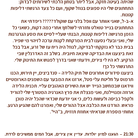
שהיתה בעיטה חזקה, אבל ליתר בטחון הלכתי לשירותים לבדוק:
התחתונים שלי היו ספוגים בנוזל שקוף, ועם כל צעד הרגשתי דליפות
קטנות.
א-ב-ל, שאני אוותר עם וופל בלגי עם שוקולד????? ריפדתי את
התחתונים בנייר טואלט וחזרתי לשולחן! אחרי כמה דקות, כשאני כל
הזמן מרגישה דליפות קטנות, הבנתי שעליי לסיים את מסע הגרגרנות
שלי, ואני ובעלי נסענו לבית המרקחת לקנות ערכה לזיהוי מי שפיר.
בבית כבר לא נזקקתי לבדיקה, לנוזל היה ריח עז של זרע, אבל בכל
זאת ביצענו את הבדיקה שיצאה חיובית. בשלב זה האדרנלין שבי
הרקיע. לא היו לי צירים, וידעתי שאני בדרך לפגוש את התינוק שלי.
התרגשתי כל כך!
ביצענו סידורים אחרונים של תיק הלידה – סנדביצים, יין תירוש, הכנו
תרמוס על חליטת עלי פטל, ארזנו את המבער עם השמנים הארומטיים
ווידאנו שבמחשב הנייד יש את השירים האהובים עליי. תכנית הלידה
ארוזה ומנויילנת, ואני מנצלת את פרץ האנרגיה המטורף שלי להוריד
ולקפל כביסה ולעשות כלים, כי אני יודעת שכדאי שהכל יהיה מוכן
מראש. הורדנו את הכלבה אצל ההורים שלי, ואמרנו להם שהגיע הרגע.
אחותי מספרת שנראיתי אחוזת תזזית, ב”היי”.
21:30 – הגענו למיון יולדות. עדיין אין צירים, אבל המים ממשיכים לרדת.