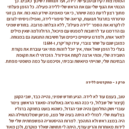
המומלצות לקידום טבעי של לידה, ועל תנוחות לשיכוך כאבים. כך
הכנתי את הגוף שלי וגם את הראש שלי ללידה פעילה. כל הזמן פעלתי
מתוך רצון לדעת כמה שיותר, כי אני מאמינה שידע הוא כוח. את בן זוגי
טרטרתי בתרגול תנועות, קריאה של סיפורי לידה, ואפילו ניסיתי לגרום
לו לקרוא את הספר “לידה פעילה”, ללא הצלחה מרובה. בחודש שמיני
גם הדרמנו עד לרחובות למפגש עם מיכאל, הדולהלמה שאין מילים
לתאר אותו, ולמדנו עיסויים כייפים ועל חשיבות התנועה גם במנוחה.
כמובן שגם על שחר צוברי, עידו קוז’יקרו, ו-16M!
בעלי כל הזמן שאל אותי, איך יוכל לזהות מתי אני עוברת את נקודת
השבירה שלי, ומתי ארצה לקחת אפידורל. הזכרתי לו את תקופת
הבחינות שלי, שהייתי מיואשת ובכיתי, וסיכמנו על כמה משפטי מפתח.
פרק ג – מתקדמים ללידה
טוב, בעצם עוד לא לידה. הגיע חודש שמיני, נהייה כבד, שבי הקטן
(קיצור של שבלול, כי ככה הוא נראה באולטרה-סאונד הראשון: צינור
עוברי ושק החלמון) נהיה שבי הגדול, כשהוא בועט בחוזקה ברגליו
בצלעות שלי. למזלי לא היתה בעיה של מצג, מכיוון שמלכתחילה הוא
היה במצג ראש ולא התהפך. למרות ההיסטוריה המשפחתית שלי של
לידות מאוחרות והריון עודף, היתה לי תחושה שאלד מוקדם, ולכן מאוד