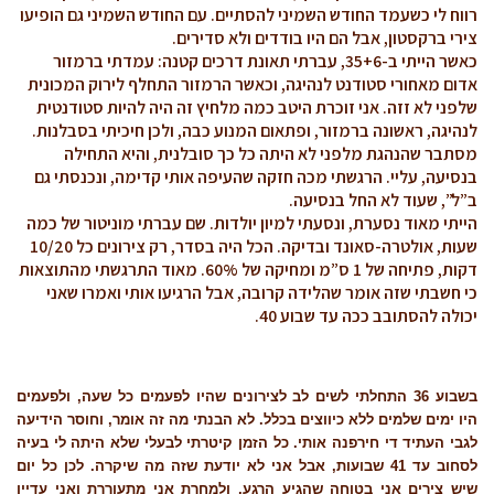
רווח לי כשעמד החודש השמיני להסתיים. עם החודש השמיני גם הופיעו
צירי ברקסטון, אבל הם היו בודדים ולא סדירים.
כאשר הייתי ב-35+6, עברתי תאונת דרכים קטנה: עמדתי ברמזור
אדום מאחורי סטודנט לנהיגה, וכאשר הרמזור התחלף לירוק המכונית
שלפני לא זזה. אני זוכרת היטב כמה מלחיץ זה היה להיות סטודנטית
לנהיגה, ראשונה ברמזור, ופתאום המנוע כבה, ולכן חיכיתי בסבלנות.
מסתבר שהנהגת מלפני לא היתה כל כך סובלנית, והיא התחילה
בנסיעה, עליי. הרגשתי מכה חזקה שהעיפה אותי קדימה, ונכנסתי גם
ב”ל”, שעוד לא החל בנסיעה.
הייתי מאוד נסערת, ונסעתי למיון יולדות. שם עברתי מוניטור של כמה
שעות, אולטרה-סאונד ובדיקה. הכל היה בסדר, רק צירונים כל 10/20
דקות, פתיחה של 1 ס”מ ומחיקה של 60%. מאוד התרגשתי מהתוצאות
כי חשבתי שזה אומר שהלידה קרובה, אבל הרגיעו אותי ואמרו שאני
יכולה להסתובב ככה עד שבוע 40.
בשבוע 36 התחלתי לשים לב לצירונים שהיו לפעמים כל שעה, ולפעמים
היו ימים שלמים ללא כיווצים בכלל. לא הבנתי מה זה אומר, וחוסר הידיעה
לגבי העתיד די חירפנה אותי. כל הזמן קיטרתי לבעלי שלא היתה לי בעיה
לסחוב עד 41 שבועות, אבל אני לא יודעת שזה מה שיקרה. לכן כל יום
שיש צירים אני בטוחה שהגיע הרגע, ולמחרת אני מתעוררת ואני עדיין