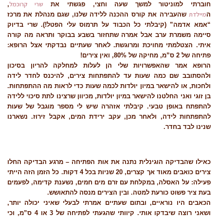
שרי קרוכמל
חוברתי למוניטור למשך שעה וחצי, פגשתי את
,
מיילדת
ה
שהעבירה את קורס ההכנה ללידה שלנו, שגם מנהלת את מרכז
“אמא אדמה” (קיבלתי כל הכבוד על תרמוס עלי הפטל!). שרי בדיוק
סיימה משמרת ערב אבל אמרה שתחזור בשבע בבוקר ותראה מה קורה
איתי. הצטלמתי מחויכת ומרוגשת. לאחר שעתיים נבדקתי אצל הרופא:
פתיחה של 2 ס”מ, מחיקה של 80%, ואין צירים!
הרופא אמר שהאפשרויות שלי הן לעלות למחלקה להריון בסיכון
ולהסתובב שם כמה שעות עד להתפתחות צירים, להיכנס לחדר לידה
ולחכות, או להישאר במיון יולדות לכמה שעות כדי לראות מה ההתפתחות.
בן זוגי ואני החלטנו להישאר במיון יולדות, מכיוון שרצינו לתת סיכוי ללידה
להתפתח באופן טבעי. קיבלתי אזהרה שיש לי מספר מוגבל של שעות
להתפתחות לידה, ולאחר מכן, עקב ירידת המים, אקבל זירוז. נשארנו
שנינו לבד בחדר.
כאילו שהבדיקה הוגינלית נתנה את אות הפתיחה – מרגע הבדיקה החלו
צירים כואבים מאוד אך קצרים, 20 שניות בכל 4 דקות. כל הזמן הזה הייתי
פעילה: על האסלה, במקלחת עם זרם מים חמים, נשענת קדימה, לפעמים
בעת ציר פשוט כורעת למטה. ובין הצירים מנסה להתאושש.
הכאבים היו נוראיים, ובתום שעתיים אמרתי לבעלי שאיני יכולה יותר,
ושאני רוצה שיבדקו אותי. קיוותי שהגעתי לפתיחה של 3 או 4 ס”מ, וכי