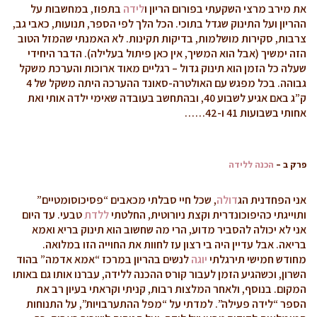
את מירב מרצי השקעתי בפורום הריון ו
לידה
בתפוז, במחשבות על
ההריון ועל התינוק שגדל בתוכי. הכל הלך לפי הספר, תנועות, כאבי גב,
צרבות, סקירות מושלמות, בדיקות תקינות. לא האמנתי שהמזל הטוב
הזה ימשיך (אבל הוא המשיך, אין כאן פיתול בעלילה). הדבר היחידי
שעלה כל הזמן הוא תינוק גדול – רגליים מאוד ארוכות והערכת משקל
גבוהה. בכל מפגש עם האולטרה-סאונד ההערכה היתה משקל של 4
ק”ג באם אגיע לשבוע 40, ובהתחשב בעובדה שאימי ילדה אותי ואת
אחותי בשבועות 41 ו-42……
פרק ב –
הכנה ללידה
אני הפחדנית הג
דולה
, שכל חיי סבלתי מכאבים “פסיכוסומטיים”
ותוייגתי כהיפוכונדרית וקצת ניורוטית, החלטתי
ללדת
טבעי. עד היום
אני לא יכולה להסביר מדוע, הרי מה שחשוב הוא תינוק בריא ואמא
בריאה. אבל עדיין היה בי רצון עז לחוות את החוייה הזו במלואה.
מחודש חמישי תירגלתי
יוגה
לנשים בהריון במרכז “אמא אדמה” בהוד
השרון, וכשהגיע הזמן לעבור קורס ההכנה ללידה, עברנו אותו גם באותו
המקום. בנוסף, ולאחר המלצות רבות, קניתי וקראתי בעיון רב את
הספר “לידה פעילה”. למדתי על “מפל ההתערבויות”, על התנוחות