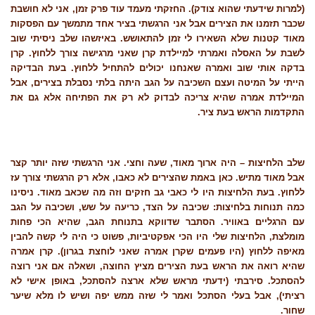
(למרות שידעתי שהוא צודק). החזקתי מעמד עוד פרק זמן, אני לא חושבת
שכבר תזמנו את הצירים אבל אני הרגשתי בציר אחד מתמשך עם הפסקות
מאוד קטנות שלא השאירו לי זמן להתאושש. באיזשהו שלב ניסיתי שוב
לשבת על האסלה ואמרתי למיילדת קרן שאני מרגישה צורך ללחוץ. קרן
בדקה אותי שוב ואמרה שאנחנו יכולים להתחיל ללחוץ. בעת הבדיקה
הייתי על המיטה ועצם השכיבה על הגב היתה בלתי נסבלת בצירים, אבל
המיילדת אמרה שהיא צריכה לבדוק לא רק את הפתיחה אלא גם את
התקדמות הראש בעת ציר.
שלב הלחיצות – היה ארוך מאוד, שעה וחצי. אני הרגשתי שזה יותר קצר
אבל מאוד מתיש. כאן באמת שהצירים לא כאבו, אלא רק הרגשתי צורך עז
ללחוץ. בעת הלחיצות היו לי כאבי גב חזקים וזה מה שכאב מאוד. ניסינו
כמה תנוחות בלחיצות: שכיבה על הצד, כריעה על שש, ושכיבה על הגב
עם הרגליים באוויר. הסתבר שדווקא בתנוחת הגב, שהיא הכי פחות
מומלצת, הלחיצות שלי היו הכי אפקטיביות, פשוט כי היה לי קשה להבין
מאיפה ללחוץ (היו פעמים שקרן אמרה שאני לוחצת בגרון). קרן אמרה
שהיא רואה את הראש בעת הצירים מציץ החוצה, ושאלה אם אני רוצה
להסתכל. סירבתי (ידעתי מראש שלא ארצה להסתכל, באופן אישי לא
רציתי), אבל בעלי הסתכל ואמר לי שזה ממש יפה ושיש לו מלא שיער
שחור.