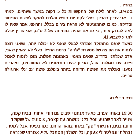
בהריון.
ב-37+2, לאחר לילה של התקשויות כל 5 דקות במשך שעתיים, קמתי
ו….אני עדיין בהריון. בעלי לקח יום חופש והלכנו למוקד לעשות מוניטור
ובדיקה. כמובן שהמוניטור לא הראה צירים בכלל, והרופא אמר שאין לו
למה לבדוק אותי, כי גם אם אהיה בפתיחה של 2 ס”מ, אני עדיין יכולה
להגיע לשבוע 41.
כאשר יצאנו מהמוקד אמרתי לבעלי שאני לא יכולה יותר, ושאני רוצה
לנסות את הפיצה של מסעדת “ג’ויה” ברמת החייל. בעלי לא האמין שאני,
אדם שכלתני בדר”כ, שאינו מאמין באמונות תפלות, מוכן לנסות לאכול
פיצה עם סגולות. אבל, מכיוון שעם הורמונים לא מתווכחים, בצהריים
נסענו ואכלתי את הפיצה הדוחה ביותר בעולם: פיצה עם עלי ארוגולה
טריים.
פרק ד – לידה
19:30 באותו הערב, כאשר אנחנו יושבים עם הורי ואחותי בבית קפה,
שנייה לאחר שהגיע וופל בלגי מושחת עם קצפת, 3 סוגים של שוקולד
ודובדבנים, הרגשתי “פק” באזור צוואר הרחם, כמו בעיטה אבל למטה.
נבהלתי ונפלטה לי צעקה, וכל השולחן הסתכל עליי. אמרתי שכנראה