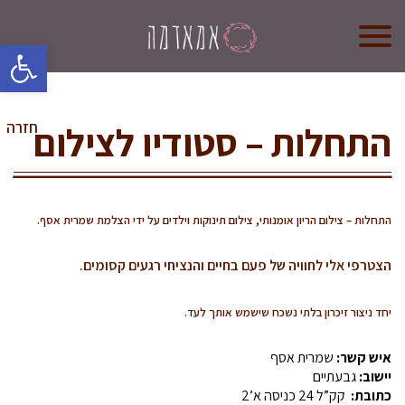
oolbar
אמא אדמה
מי אנחנו?
התחלות – סטודיו לצילום
חזרה
קורס לדולות
קורס הכנה ללידה
התחלות – צילום הריון אומנותי, צילום תינוקות וילדים על ידי הצלמת שמרית אסף.
חנות (בקרוב)
הצטרפי אלי לחוויה של פעם בחיים והנציחי רגעים קסומים.
צרו קשר
יחד ניצור זיכרון בלתי נשכח שישמש אותך לעד.
איש קשר:
שמרית אסף
יישוב:
גבעתיים
כתובת:
קק”ל 24 כניסה א’2