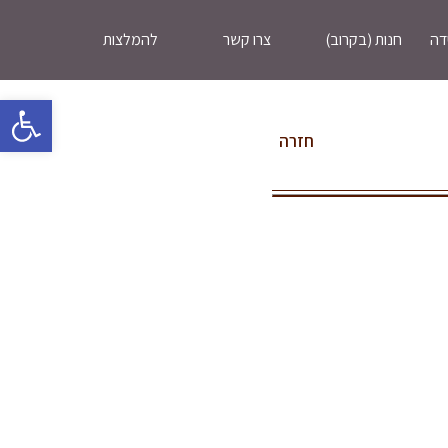
דה
חנות (בקרוב)
צרו קשר
להמלצות
oolbar
חזרה