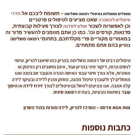
חדרי
– תשומת ליבכם אל
מטפלים ומטפלות בטיפולי רפואה משלימה
טיפולים להשכרה
שאנו מציעים לטיפולים פרטניים
אולם לסדנה
וכן לאפשרות לשכור
לצורך פעילות קבוצתית,
סדנאות, קורסים וכו’. כמו כן אתם מוזמנים להעשיר מדור זה
רפואה משלימה
במאמרים מקוריים פרי מקלדתכם, בתחומי
בהריון
בהם אתם מתמחים.
טיפולים רבים של רפואה משלימה בהריון כמו שיאצו להריון, עיסוי
לנשים הרות, דיקור סיני בהריון ועוד, אינם נחשבים רק כפינוק או
מותרות, אלא צורך חיוני עבור האישה ההרה והעובר שבבטנה ואנו
מאחלים לך ולעוברך טיפול מהנה, מחזק ומכין ללידה ובעיקר לידה
קלה וטובה. אנו מציעים למשל גם טיפולים לצורך
זירוז לידה
או
היפוך
עובר
בשיטות טבעיות, בעזרת
רפואה סינית
.
צוות אמא אדמה – המרכז להריון, לידה והורות בהוד השרון
כתבות נוספות