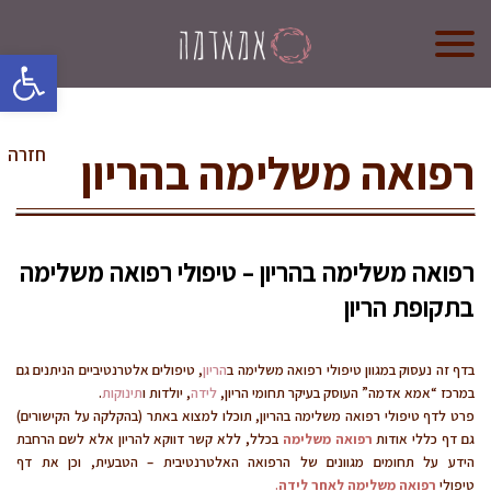
oolbar
אמא אדמה
מי אנחנו?
רפואה משלימה בהריון
חזרה
קורס לדולות
קורס הכנה ללידה
רפואה משלימה בהריון – טיפולי רפואה משלימה
חנות (בקרוב)
בתקופת הריון
צרו קשר
בדף זה נעסוק במגוון טיפולי רפואה משלימה ב
הריון
, טיפולים אלטרנטיביים הניתנים גם
במרכז “אמא אדמה” העוסק בעיקר תחומי הריון,
לידה
, יולדות ו
תינוקות
.
פרט לדף טיפולי רפואה משלימה בהריון, תוכלו למצוא באתר (בהקלקה על הקישורים)
גם דף כללי אודות
רפואה משלימה
בכלל, ללא קשר דווקא להריון אלא לשם הרחבת
הידע על תחומים מגוונים של הרפואה האלטרנטיבית – הטבעית, וכן את דף
טיפולי
רפואה משלימה לאחר לידה
.